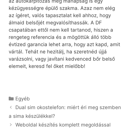
az autókárpitozás még manapság is egy
kézügyességre épülő szakma. Azaz nem elég
az ígéret, valós tapasztalat kell ahhoz, hogy
álmaid belsőjét megvalósíthassák. A DF
csapatában ettől nem kell tartanod, hiszen a
rengeteg referencia és a mögöttük álló több
évtized garancia lehet arra, hogy azt kapd, amit
vártál. Tehát ne hezitálj, ha szeretnéd újjá
varázsolni, vagy javítani kedvenced bőr belső
elemeit, keresd fel őket mielőbb!
Kategória
Egyéb
Dual sim okostelefon: miért éri meg szemben
a sima készülékkel?
Weboldal készítés komplett megoldással