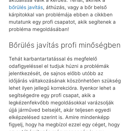
aktuálissá válik a kérdés. Tehát, akinek a
bőrülés javítás
, áthúzás, vagy a bőr belső
kárpitokkal van problémája ebben a cikkben
mutatunk egy profi csapatot, akik segítenek a
probléma megoldásában!
Bőrülés javítás profi minőségben
Tehát karbantartatással és megfelelő
odafigyeléssel el tudjuk húzni a problémák
jelentkezését, de sajnos előbb utóbb az
időjárás váltakozásának köszönhetően szükség
lehet ilyen jellegű korrekcióra. Ilyenkor lehet a
segítségedre egy profi csapat, akik a
legkézenfekvőbb megoldásokkal varázsolják
újjá járműved belsejét, akár teljesen egyedi
elképzelésed szerint is. Amire mindenképp
figyelj, hogy ha megbízol ezzel egy céget, hogy